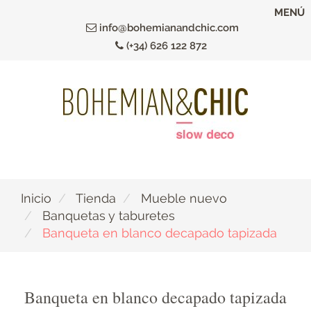
Ir
MENÚ
al
info@bohemianandchic.com
contenido
(+34) 626 122 872
principal
Inicio
Tienda
Mueble nuevo
Banquetas y taburetes
Banqueta en blanco decapado tapizada
Banqueta en blanco decapado tapizada