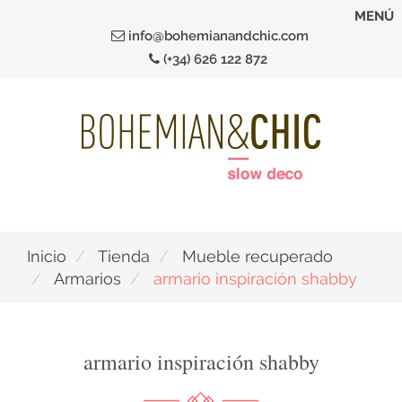
Ir
MENÚ
al
info@bohemianandchic.com
contenido
(+34) 626 122 872
principal
Inicio
Tienda
Mueble recuperado
Armarios
armario inspiración shabby
armario inspiración shabby