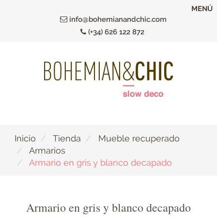
Ir
MENÚ
al
info@bohemianandchic.com
contenido
(+34) 626 122 872
principal
Inicio
Tienda
Mueble recuperado
Armarios
Armario en gris y blanco decapado
Armario en gris y blanco decapado