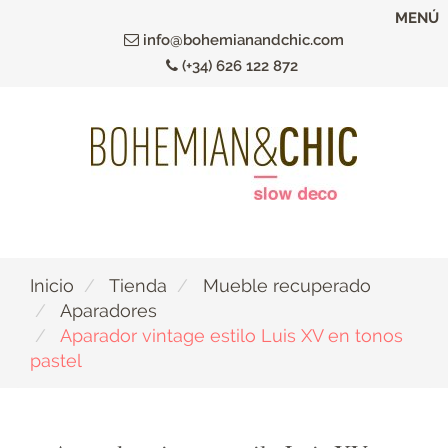
Ir
MENÚ
al
info@bohemianandchic.com
contenido
(+34) 626 122 872
principal
Inicio
Tienda
Mueble recuperado
Aparadores
Aparador vintage estilo Luis XV en tonos
pastel