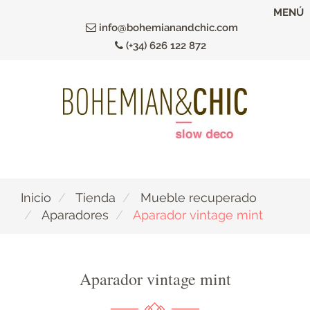
Ir
MENÚ
al
info@bohemianandchic.com
contenido
(+34) 626 122 872
principal
Inicio
Tienda
Mueble recuperado
Aparadores
Aparador vintage mint
Aparador vintage mint