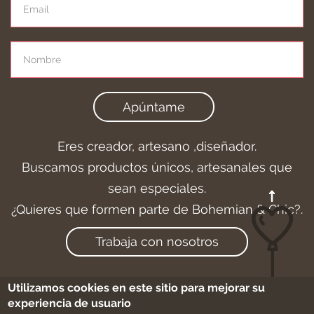
Apúntame
Eres creador, artesano ,diseñador.
Buscamos productos únicos, artesanales que
sean especiales.
¿Quieres que formen parte de Bohemian & Chic?.
Trabaja con nosotros
Utilizamos cookies en este sitio para mejorar su
experiencia de usuario
Aviso legal
-
Cookies
-
Condiciones de compra