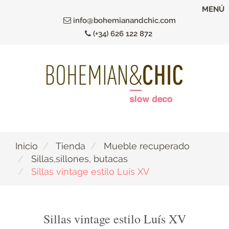
Ir
MENÚ
al
info@bohemianandchic.com
contenido
(+34) 626 122 872
principal
Inicio
Tienda
Mueble recuperado
Sillas,sillones, butacas
Sillas vintage estilo Luís XV
Sillas vintage estilo Luís XV