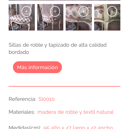
+
+
+
+
Sillas de roble y tapizado de alta calidad
bordado
Más información
Referencia
SI0010
Materiales
madera de roble y textil natural
Medidas(cm)
95 alto x 47 largo x 42 ancho