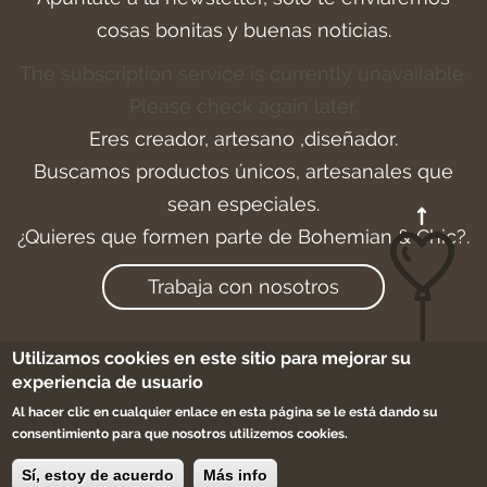
cosas bonitas y buenas noticias.
The subscription service is currently unavailable.
Please check again later.
Eres creador, artesano ,diseñador.
Buscamos productos únicos, artesanales que
sean especiales.
¿Quieres que formen parte de Bohemian & Chic?.
Trabaja con nosotros
Utilizamos cookies en este sitio para mejorar su
experiencia de usuario
Aviso legal
-
Cookies
-
Condiciones de compra
Al hacer clic en cualquier enlace en esta página se le está dando su
-
Sitemap
consentimiento para que nosotros utilizemos cookies.
©2017 bohemian & chic
Sí, estoy de acuerdo
Más info