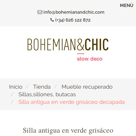
Ir
MENÚ
al
info@bohemianandchic.com
contenido
(+34) 626 122 872
principal
Inicio
Tienda
Mueble recuperado
Sillas,sillones, butacas
Silla antigua en verde grisáceo decapada
Silla antigua en verde grisáceo