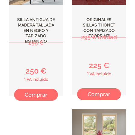
SILLA ANTIGUA DE
ORIGINALES
MADERA TALLADA
SILLAS THONET
EN NEGRO Y
CON TAPIZADO
TAPIZADO
ECOPRINT
295 € unidad
BOTÁNICO
295 €
225 €
250 €
*IVA incluido
*IVA incluido
Comprar
Comprar