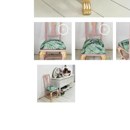
+
+
+