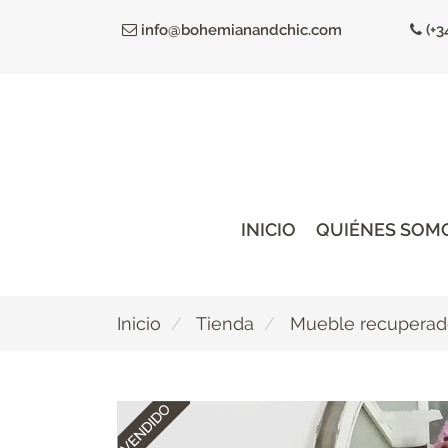
Ir
info@bohemianandchic.com
(+3
al
contenido
principal
INICIO
QUIÉNES SOM
Inicio
Tienda
Mueble recupera