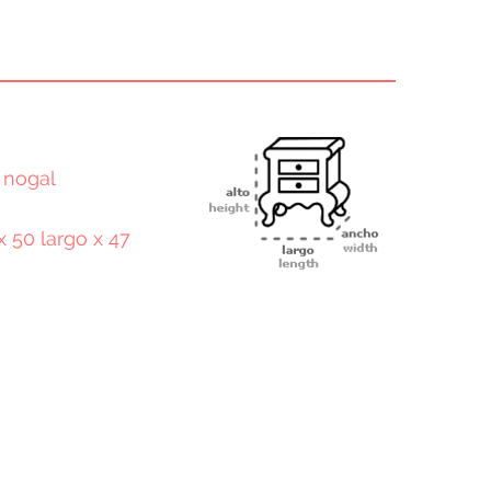
 nogal
x 50 largo x 47
terest
Email