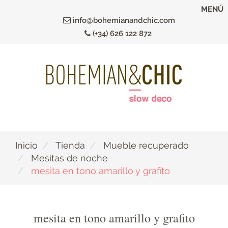
Ir
MENÚ
al
info@bohemianandchic.com
contenido
(+34) 626 122 872
principal
Inicio
Tienda
Mueble recuperado
Mesitas de noche
mesita en tono amarillo y grafito
mesita en tono amarillo y grafito