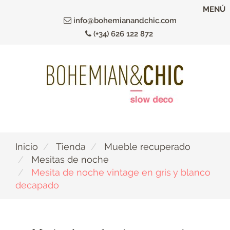
Ir
MENÚ
al
info@bohemianandchic.com
contenido
(+34) 626 122 872
principal
Inicio
Tienda
Mueble recuperado
Mesitas de noche
Mesita de noche vintage en gris y blanco
decapado