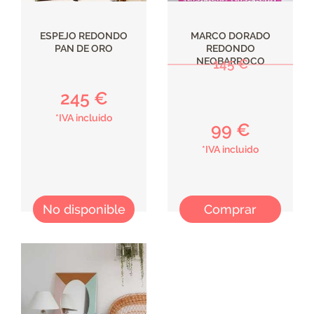
ESPEJO REDONDO
MARCO DORADO
PAN DE ORO
REDONDO
NEOBARROCO
145 €
245 €
*IVA incluido
99 €
*IVA incluido
No disponible
Comprar