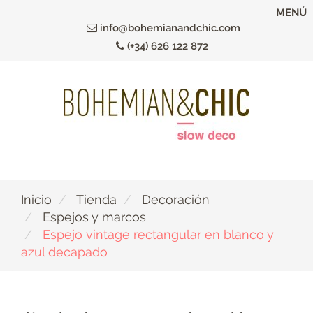
Ir
MENÚ
al
info@bohemianandchic.com
contenido
(+34) 626 122 872
principal
Inicio
Tienda
Decoración
Espejos y marcos
Espejo vintage rectangular en blanco y
azul decapado