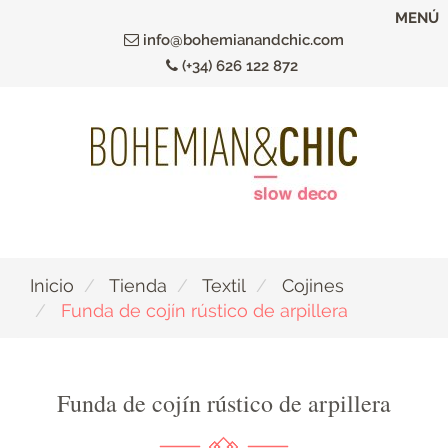
Ir
MENÚ
al
info@bohemianandchic.com
contenido
(+34) 626 122 872
principal
Inicio
Tienda
Textil
Cojines
Funda de cojín rústico de arpillera
Funda de cojín rústico de arpillera