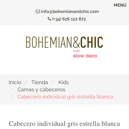
Ir
MENÚ
al
info@bohemianandchic.com
contenido
(+34) 626 122 872
principal
Inicio
Tienda
Kids
Camas y cabeceros
Cabecero individual gris estrella blanca
Cabecero individual gris estrella blanca