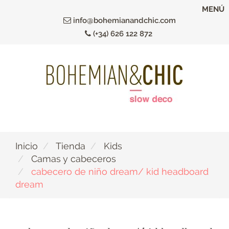
Ir
MENÚ
al
info@bohemianandchic.com
contenido
(+34) 626 122 872
principal
Inicio
Tienda
Kids
Camas y cabeceros
cabecero de niño dream/ kid headboard
dream