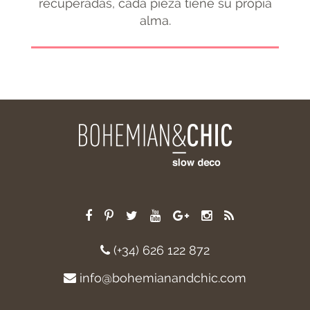
recuperadas, cada pieza tiene su propia
alma.
(+34) 626 122 872
info@bohemianandchic.com