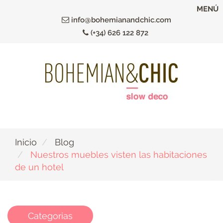
Ir
MENÚ
al
info@bohemianandchic.com
contenido
(+34) 626 122 872
principal
Inicio
Blog
Nuestros muebles visten las habitaciones
de un hotel
Categorias