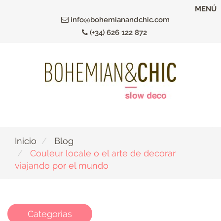
Ir
MENÚ
al
info@bohemianandchic.com
contenido
(+34) 626 122 872
principal
Inicio
Blog
Couleur locale o el arte de decorar
viajando por el mundo
Categorias