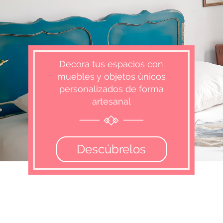
Decora tus espacios con
muebles y objetos únicos
personalizados de forma
artesanal
Descúbrelos