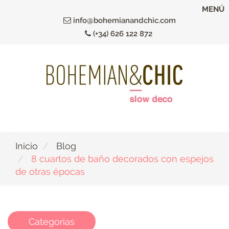
Ir
MENÚ
al
info@bohemianandchic.com
contenido
(+34) 626 122 872
principal
Inicio
Blog
8 cuartos de baño decorados con espejos
de otras épocas
Categorias