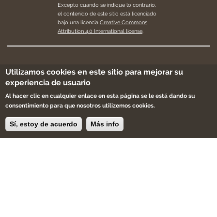
Excepto cuando se indique lo contrario,
el contenido de este sitio está licenciado
bajo una licencia
Creative Commons
Attribution 4.0 International license
.
Apúntate a la newsletter, sólo te enviaremos
Utilizamos cookies en este sitio para mejorar su
cosas bonitas y buenas noticias.
experiencia de usuario
Al hacer clic en cualquier enlace en esta página se le está dando su
consentimiento para que nosotros utilizemos cookies.
Sí, estoy de acuerdo
Más info
Apúntame
Eres creador, artesano ,diseñador.
Buscamos productos únicos, artesanales que