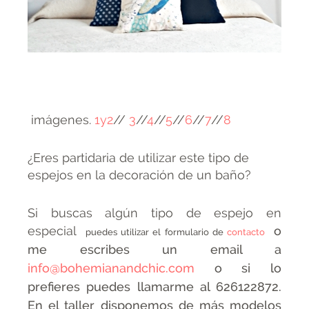
imágenes.
1y2
//
3
//
4
//
5
//
6
//
7
//
8
¿Eres partidaria de utilizar este tipo de
espejos en la decoración de un baño?
Si buscas algún tipo de espejo en
especial
o
puedes utilizar el formulario de
contacto
me escribes un email a
info@bohemianandchic.com
o si lo
prefieres puedes llamarme al 626122872.
En el taller disponemos de más modelos