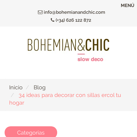
Ir
MENÚ
al
info@bohemianandchic.com
contenido
(+34) 626 122 872
principal
Inicio
Blog
34 ideas para decorar con sillas ercol tu
hogar
Categorias