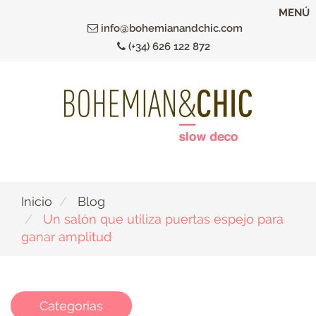
Ir
MENÚ
al
info@bohemianandchic.com
contenido
(+34) 626 122 872
principal
Inicio
Blog
Un salón que utiliza puertas espejo para
ganar amplitud
Categorias