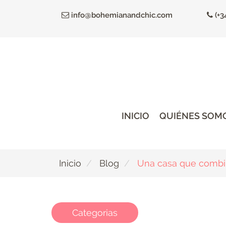
Ir
info@bohemianandchic.com
(+3
al
contenido
principal
INICIO
QUIÉNES SOM
Inicio
Blog
Una casa que combina
Categorias