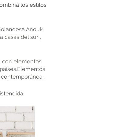
ombina los estilos
 holandesa Anouk
 casas del sur ,
ho con elementos
y países.Elementos
ra contemporánea..
distendida.