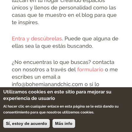
luzcan en tu hogar creando espacios
únicos y llenos de personalidad como las
casas que te muestro en el blog para que
te inspires.
Entra y descúbrelas
. Puede que alguna de
ellas sea la que estás buscando.
¿No encuentras lo que buscas? contacta
con nosotros a través del
formulario
o me
escribes un email a
info@bohemianandchic.com o si lo
prefieres puedes llamarme al
Utilizamos cookies en este sitio para mejorar su
experiencia de usuario
626122872.Estaré encantada de poderte
ayudar buscando para ti el mueble que
Al hacer clic en cualquier enlace en esta página se le está dando su
consentimiento para que nosotros utilizemos cookies.
necesitas o haciendo realidad la idea que
tienes,creando uno nuevo de forma
Sí, estoy de acuerdo
Más info
artesanal en nuestro taller.