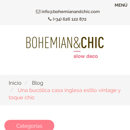
Ir
MENÚ
al
info@bohemianandchic.com
contenido
(+34) 626 122 872
principal
Inicio
Blog
Una bucólica casa inglesa estilo vintage y
toque chic
Categorias