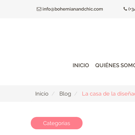
Ir
info@bohemianandchic.com
(+3
al
contenido
principal
INICIO
QUIÉNES SOM
Inicio
Blog
La casa de la diseña
Categorias