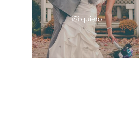
¡Sí quiero!