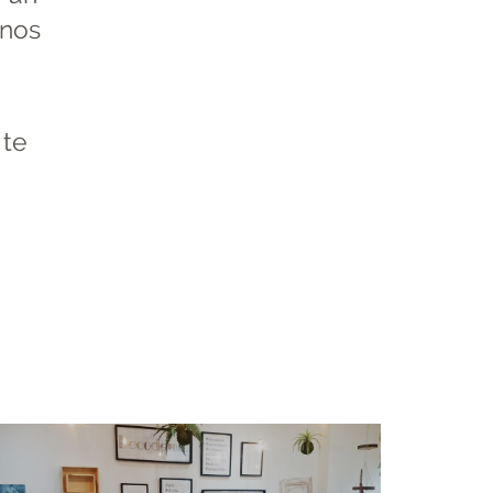
 nos
 te