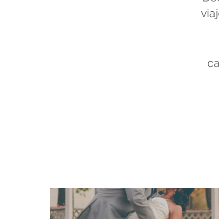
via
ca