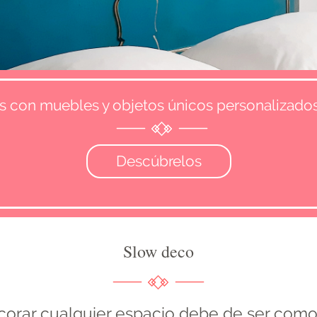
s con muebles y objetos únicos personalizados
Descúbrelos
Slow deco
corar cualquier espacio debe de ser como