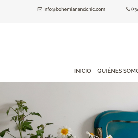
Ir
info@bohemianandchic.com
(+3
al
contenido
principal
INICIO
QUIÉNES SOM