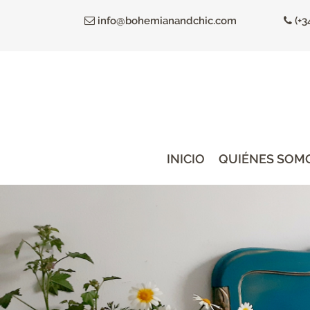
Ir
info@bohemianandchic.com
(+3
al
contenido
principal
INICIO
QUIÉNES SOM