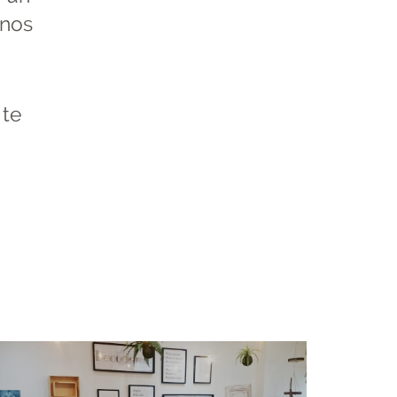
 nos
 te