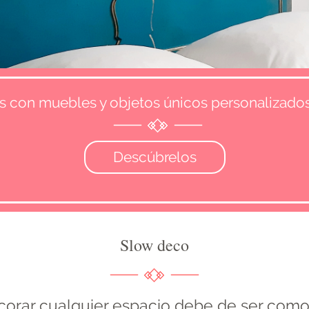
s con muebles y objetos únicos personalizados
Descúbrelos
Slow deco
corar cualquier espacio debe de ser como