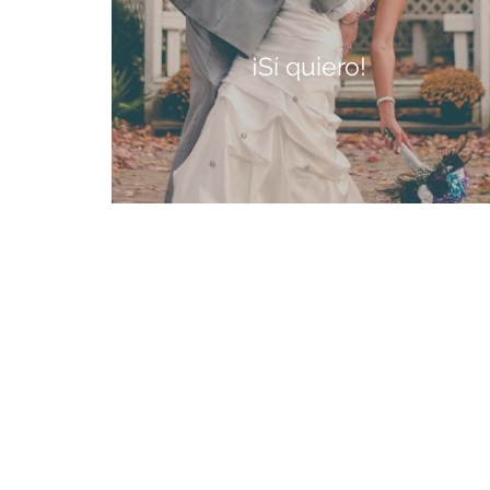
¡Sí quiero!