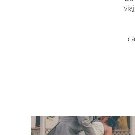
via
ca