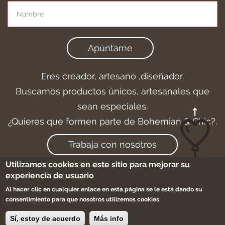
Apúntame
Eres creador, artesano ,diseñador.
Buscamos productos únicos, artesanales que
sean especiales.
¿Quieres que formen parte de Bohemian & Chic?.
Trabaja con nosotros
Utilizamos cookies en este sitio para mejorar su
experiencia de usuario
Al hacer clic en cualquier enlace en esta página se le está dando su
Aviso legal
-
Cookies
-
Condiciones de compra
consentimiento para que nosotros utilizemos cookies.
-
Sitemap
Sí, estoy de acuerdo
Más info