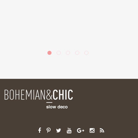
a
de
la
ás