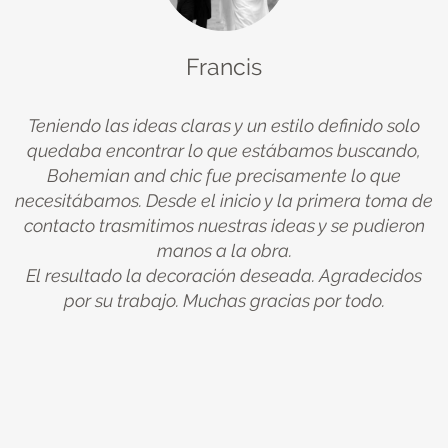
Francis
Teniendo las ideas claras y un estilo definido solo
quedaba encontrar lo que estábamos buscando,
ue
Bohemian and chic fue precisamente lo que
na
necesitábamos. Desde el inicio y la primera toma de
u
y
contacto trasmitimos nuestras ideas y se pudieron
manos a la obra.
El resultado la decoración deseada. Agradecidos
A
de
por su trabajo. Muchas gracias por todo.
c
er
te
po