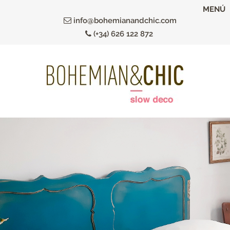
Ir
MENÚ
al
info@bohemianandchic.com
contenido
(+34) 626 122 872
principal