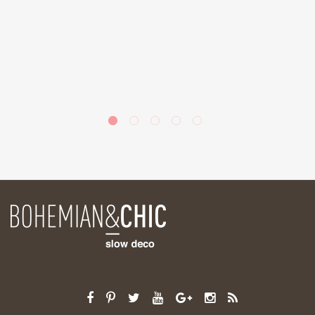
a
de
la
ás