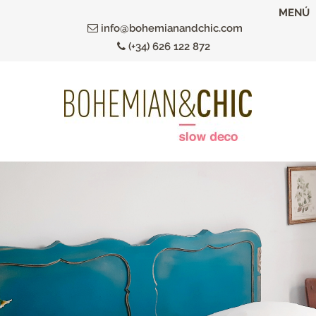
Ir
MENÚ
al
info@bohemianandchic.com
contenido
(+34) 626 122 872
principal