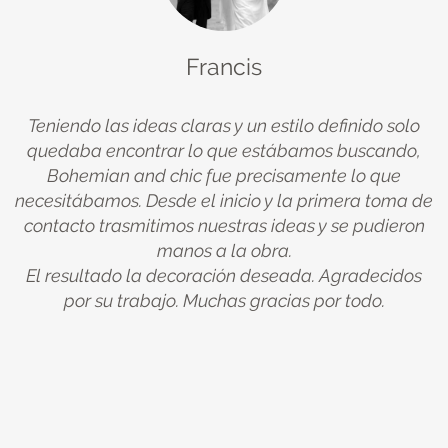
Francis
Teniendo las ideas claras y un estilo definido solo
quedaba encontrar lo que estábamos buscando,
ue
Bohemian and chic fue precisamente lo que
na
necesitábamos. Desde el inicio y la primera toma de
u
y
contacto trasmitimos nuestras ideas y se pudieron
manos a la obra.
El resultado la decoración deseada. Agradecidos
A
de
por su trabajo. Muchas gracias por todo.
c
er
te
po