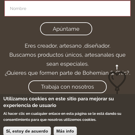
Apúntame
Eres creador, artesano ,diseñador.
Buscamos productos únicos, artesanales que
sean especiales.
¿Quieres que formen parte de Bohemian & Chic?.
Trabaja con nosotros
Utilizamos cookies en este sitio para mejorar su
experiencia de usuario
Al hacer clic en cualquier enlace en esta página se le está dando su
Aviso legal
-
Cookies
-
Condiciones de compra
consentimiento para que nosotros utilizemos cookies.
-
Sitemap
Sí, estoy de acuerdo
Más info