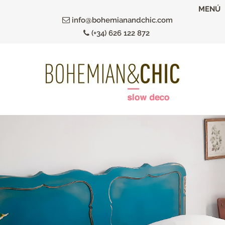
Ir
MENÚ
al
info@bohemianandchic.com
contenido
(+34) 626 122 872
principal