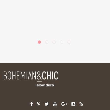
a
de
la
ás