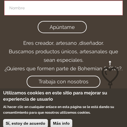
Apúntame
Eres creador, artesano ,diseñador.
Buscamos productos únicos, artesanales que
sean especiales.
¿Quieres que formen parte de Bohemian & Chic?.
Trabaja con nosotros
Utilizamos cookies en este sitio para mejorar su
experiencia de usuario
Al hacer clic en cualquier enlace en esta página se le está dando su
Aviso legal
-
Cookies
-
Condiciones de compra
consentimiento para que nosotros utilizemos cookies.
-
Sitemap
Sí, estoy de acuerdo
Más info