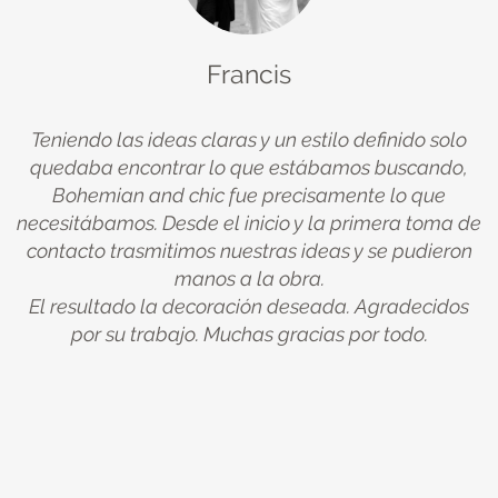
Francis
Teniendo las ideas claras y un estilo definido solo
quedaba encontrar lo que estábamos buscando,
ue
Bohemian and chic fue precisamente lo que
na
necesitábamos. Desde el inicio y la primera toma de
u
y
contacto trasmitimos nuestras ideas y se pudieron
manos a la obra.
El resultado la decoración deseada. Agradecidos
A
de
por su trabajo. Muchas gracias por todo.
c
er
te
po