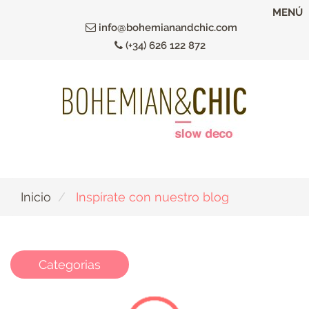
Ir
MENÚ
al
info@bohemianandchic.com
contenido
(+34) 626 122 872
principal
Inicio
Inspírate con nuestro blog
Categorias